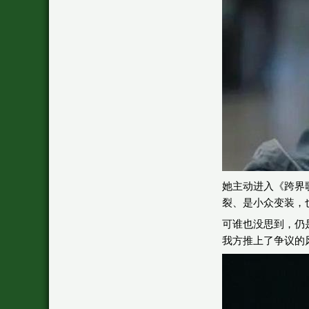
她主动进入《跨界
裂、是小众变装，
可谁也没思到，仍
我方推上了争议的