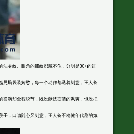
法令纹、眼角的细纹都藏不住，分明是30+的进
嘴晃脑袋装娇憨，每一个动作都透着刻意，王人备
的扮演却全程脱节，既没献技变装的飒爽，也没把
段子，口吻随心又刻意，王人备不稳健年代剧的氛