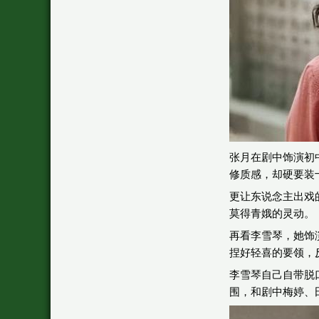
张月在剧中饰演初
修质感，却硬要装
更让东说念主出戏
莫得青娥的灵动。
再看李雪琴，她饰
捏好轻喜的要领，
李雪琴自己自带脱
围，和剧中梅婷、