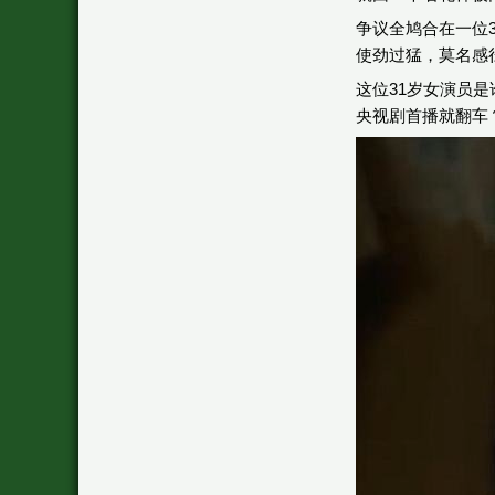
争议全鸠合在一位
使劲过猛，莫名感
这位31岁女演员
央视剧首播就翻车