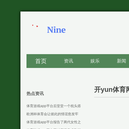
首页
资讯
娱乐
新闻
开yun体育
热点资讯
体育游戏app平台后堂堂一个枕头搭
着一床被子-开云(中国)Kaiyun·官方
欧洲杯体育会让彼此的情谊愈发牢
网站
固-开云(中国)Kaiyun·官方网站 登录
体育游戏app平台报告了两代女性之