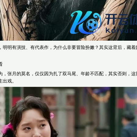
，明明有演技、有代表作，为什么非要冒险扮嫩？其实这背后，藏着
看
为，张月的莫名，仅仅因为扎了双马尾、年龄不匹配，其实否则，这
主出戏。