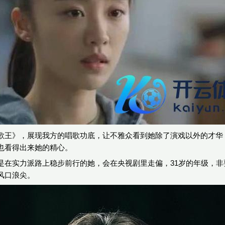
歌王》，展现我方的唱歌功底，让不雅众看到她除了演戏以外的才华
也看得出来她的精心。
是在实力派路上稳步前行的她，会在央视剧里走偏，31岁的年级，
风口浪尖。