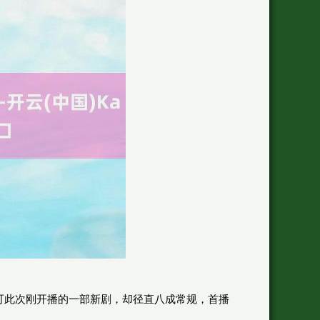
可此次刚开播的一部新剧，却径直八成常规，首播