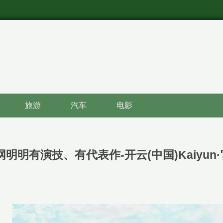
旅游
汽车
电影
网明明有演技、有代表作-开云(中国)Kaiyun