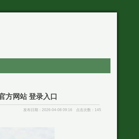
·官方网站 登录入口
发布日期：2026-04-08 09:16 点击次数：145