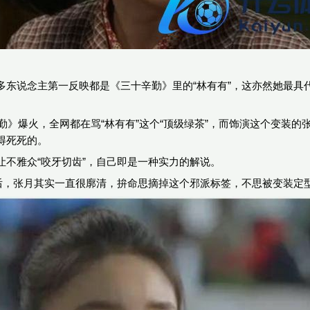
多东说念主第一反映都是《三十辛勤》里的“林有有”，这亦然她最具
辛勤》爆火，全网都在骂“林有有”这个“顶级绿茶”，而饰演这个变装
得死死的。
让不雅众“咬牙切齿”，自己即是一种实力的解说。
圈后，张月其实一直很廓清，拚命思摘掉这个邪派标签，不思被变装定