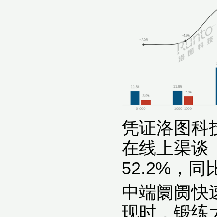
凭证洛图科技
在线上渠谈，
52.2%，
中端阛阓快
现时，锻练