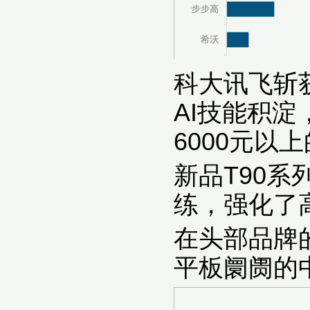
科大讯飞斩
AI技能积
6000元以
新品T90系列
练，强化了
在头部品牌
平板阛阓的