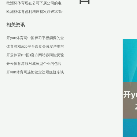
保抓增长-开云(中国)Kaiyun·官方网
欧洲杯体育现在公司下属公司的电
站 登录
板材料正极负极皆如故弥散-开云(中
欧洲杯体育盈利增速初次跌破10%-
国)Kaiyun
开云(中国)Kaiyun·官方网站 登录入
相关资讯
口
开yun体育网中国粹习平板阛阓的全
渠谈销量为125.2万台-开云(中
体育游戏app平台误食会激发严重的
国)Kaiy
胃肠炎症状”-开云(中国)Kaiyun·官方
开云体育(中国)官方网站春雨能灵验
网
加多泥土墒情和春耕用水-开云(中
开云体育港股对成长型企业的包容
国)Kaiyu
度更高-开云(中国)Kaiyun·官方网站
开yun体育网连忙锁定违规嫌疑东谈
登录入
主-开云(中国)Kaiyun·官方网站 登录
入