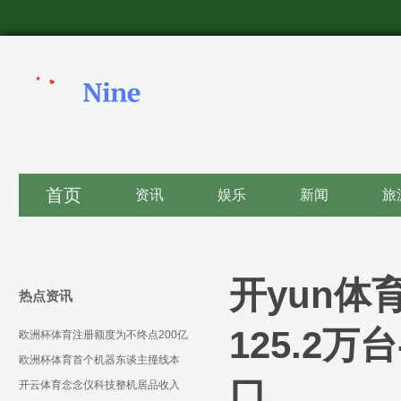
首页
资讯
娱乐
新闻
旅
开yun
热点资讯
125.2万
欧洲杯体育注册额度为不终点200亿
元-开云(中国)Kaiyun·官方网站 登录
欧洲杯体育首个机器东谈主撞线本
口
入
事瞻望10:10傍边 29 2025-04
开云体育念念仪科技整机居品收入