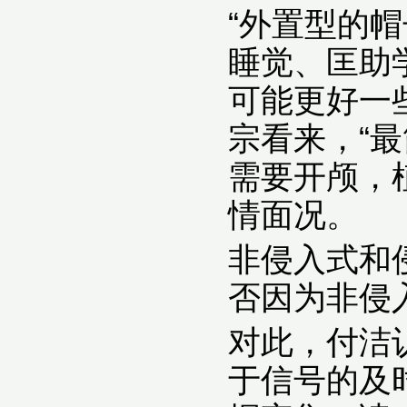
“外置型的
睡觉、匡助
可能更好一
宗看来，“
需要开颅，
情面况。
非侵入式和
否因为非侵
对此，付洁
于信号的及时