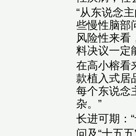
“从东说念
些慢性脑部
风险性来看
料决议一定
在高小榕看
款植入式居
每个东说念
杂。”
长进可期：
问及“十五