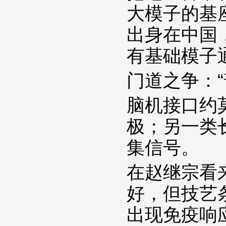
大模子的基
出身在中国
有基础模子
门道之争：
脑机接口约
极；另一类
集信号。
在赵继宗看
好，但技艺
出现免疫响