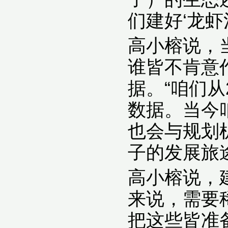
们建好‘龙虾
高小榕说，
谁皆不肯意
据。“咱们从
数据。当今
也会与规划
子的发展旅
高小榕说，
来说，需要
把这些皆准